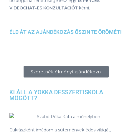
boldogulna, lehetősége lesz egy
15 PERCES
VIDEOCHAT-ES KONZULTÁCIÓT
kérni.
ÉLD ÁT AZ AJÁNDÉKOZÁS ŐSZINTE ÖRÖMÉT!
Szeretnék élményt ajándékozni
KI ÁLL A YOKKA DESSZERTISKOLA
MÖGÖTT?
Cukrászként imádom a sütemények édes világát,