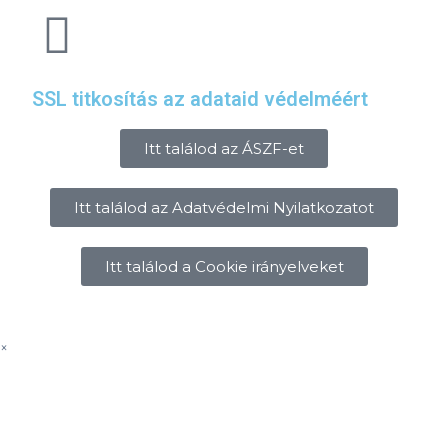
SSL titkosítás az adataid védelméért
Itt találod az ÁSZF-et
Itt találod az Adatvédelmi Nyilatkozatot
Itt találod a Cookie irányelveket
×