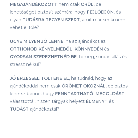
MEGAJÁNDÉKOZOTT
nem csak
ÖRÜL
, de
lehetőséget biztosít számára, hogy
FEJLŐDJÖN
, és
olyan
TUDÁSRA TEGYEN SZERT
, amit már senki nem
vehet el tőle?
UGYE MILYEN JÓ LENNE
, ha az ajándékot az
OTTHONOD
KÉNYELMÉBŐL
,
KÖNNYEDÉN
és
GYORSAN
SZEREZHETNÉD BE
, tömeg, sorban állás és
stressz nélkül?
JÓ ÉRZÉSSEL TÖLTENE EL
, ha tudnád, hogy az
ajándékoddal nem csak
ÖRÖMET OKOZNÁL
, de biztos
lehetsz benne, hogy
FENNTARTHATÓ
MEGOLDÁST
választottál, hiszen tárgyak helyett
ÉLMÉNYT
és
TUDÁST
ajándékoztál?