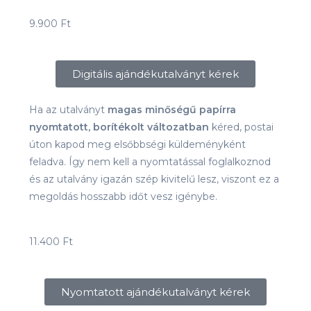
9.900 Ft
Digitális ajándékutalványt kérek
Ha az utalványt
magas minőségű papírra
nyomtatott, borítékolt változatban
kéred, postai
úton kapod meg elsőbbségi küldeményként
feladva. Így nem kell a nyomtatással foglalkoznod
és az utalvány igazán szép kivitelű lesz, viszont ez a
megoldás hosszabb időt vesz igénybe.
11.400 Ft
Nyomtatott ajándékutalványt kérek