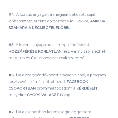
#4
A kurzus anyagait a megajándékozott saját
időbeosztása szerint dolgozhatja fel – akkor,
AMIKOR
SZÁMÁRA A LEGMEGFELELŐBB.
#5
A kurzus anyagaihoz a megajándékozott
HOZZÁFÉRÉSE KORLÁTLAN
lesz – annyiszor nézheti
meg újra és újra, ahányszor csak szeretné.
#6
Ha a megajándékozott elakad valahol, a program
résztvevői számára létrehozott
FACEBOOK
CSOPORTBAN
örömmel fogadom a
KÉRDÉSEIT
,
melyekre
GYORS VÁLASZT
is kap.
#7
Ha a csoportban kapott segítséggel sem