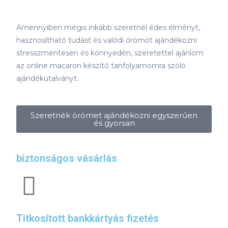
Amennyiben mégis inkább szeretnél édes élményt,
hasznosítható tudást és valódi örömöt ajándékozni
stresszmentesen és könnyedén, szeretettel ajánlom
az online macaron készítő tanfolyamomra szóló
ajándékutalványt.
Szeretnék örömet ajándékozni egyszerűen
és gyorsan
biztonságos vásárlás
Titkosított bankkártyás fizetés