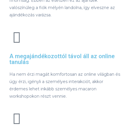
finomság. Ebben az esetben ez az ajándék
valószínűleg a fiók mélyén landolna, így elveszne az
ajándékozás varázsa.
A megajándékozottól távol áll az online
tanulás
Ha nem érzi magát komfortosan az online világban és
úgy érzi, igényli a személyes interakciót, akkor
érdemes lehet inkább személyes macaron
workshopokon részt vennie.