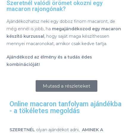
Szeretnél valódi örömet okozni egy
macaron rajongónak?
Ajándékozhatsz neki egy doboz finom macaront, de
még ennél is jobb, ha
megajándékozod egy macaron
készítő kurzussal
, hogy saját maga készíthessen
mennyei macaronokat, amikor csak kedve tartja.
Ajándékozd az élmény és a tudás édes
kombinációját!
Mutasd a részleteket
Online macaron tanfolyam ajándékba
- a tökéletes megoldás
SZERETNÉL
olyan ajándékot adni,
AMINEK A