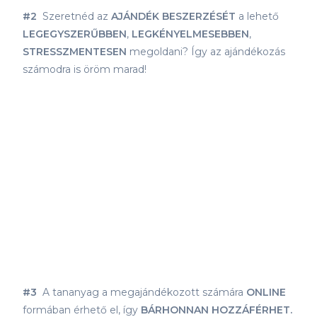
#2
Szeretnéd az
AJÁNDÉK BESZERZÉSÉT
a lehető
LEGEGYSZERŰBBEN
,
LEGKÉNYELMESEBBEN
,
STRESSZMENTESEN
megoldani? Így az ajándékozás
számodra is öröm marad!
#3
A tananyag a megajándékozott számára
ONLINE
formában érhető el, így
BÁRHONNAN HOZZÁFÉRHET.