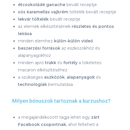
étcsokoládé ganache
bevált receptje
sós karamellás vajkrém
töltelék bevált receptje
lekvár töltelék
bevált receptje
az elemek elkészítésének
részletes és pontos
leírása
minden elemhez
külön-külön videó
beszerzési források
az eszközökhöz és
alapanyagokhoz
minden apró
trükk
és
fortély
a tökéletes
macaron elkészítéséhez
a szükséges
eszközök
,
alapanyagok
és
technológiák
bemutatása
Milyen bónuszok tartoznak a kurzushoz?
a megajándékozott tagja lehet egy
zárt
Facebook csoportnak
, ahol felteheti a