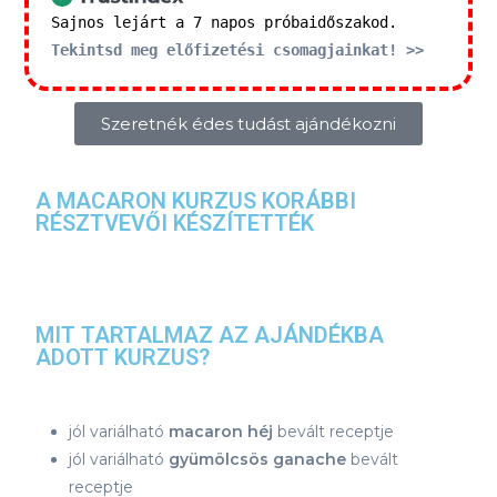
Sajnos lejárt a 7 napos próbaidőszakod.
Tekintsd meg előfizetési csomagjainkat! >>
Szeretnék édes tudást ajándékozni
A MACARON KURZUS KORÁBBI
RÉSZTVEVŐI KÉSZÍTETTÉK
MIT TARTALMAZ AZ AJÁNDÉKBA
ADOTT KURZUS?
jól variálható
macaron héj
bevált receptje
jól variálható
gyümölcsös ganache
bevált
receptje